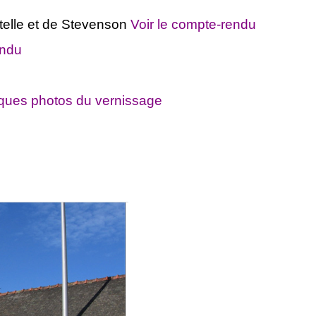
elle et de Stevenson
Voir le co
mpte-rendu
endu
lques photos du vernissage