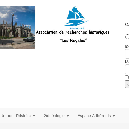
C
C
Id
M
Un peu d'histoire
Généalogie
Espace Adhérents