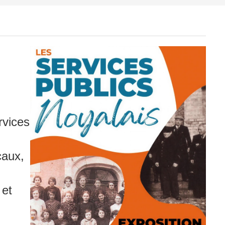
rvices
caux,
 et